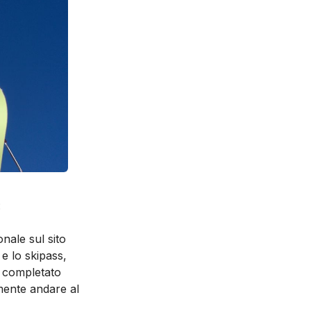
:
onale sul sito
 e lo skipass,
a completato
amente andare al