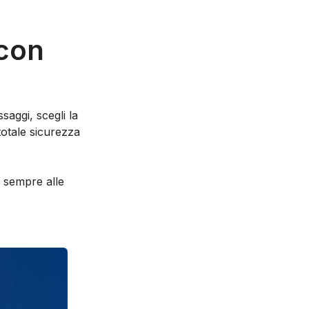
 con
saggi, scegli la
 totale sicurezza
e sempre alle