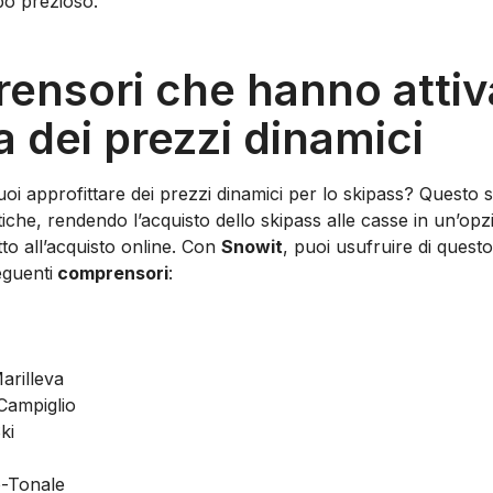
o prezioso.
ensori che hanno attiva
 dei prezzi dinamici
oi approfittare dei prezzi dinamici per lo skipass? Questo si
istiche, rendendo l’acquisto dello skipass alle casse in un’o
to all’acquisto online. Con
Snowit
, puoi usufruire di questo
eguenti
comprensori
:
arilleva
Campiglio
ki
o-Tonale