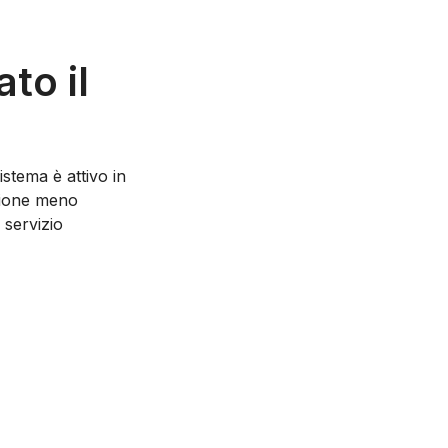
to il
stema è attivo in
pzione meno
 servizio