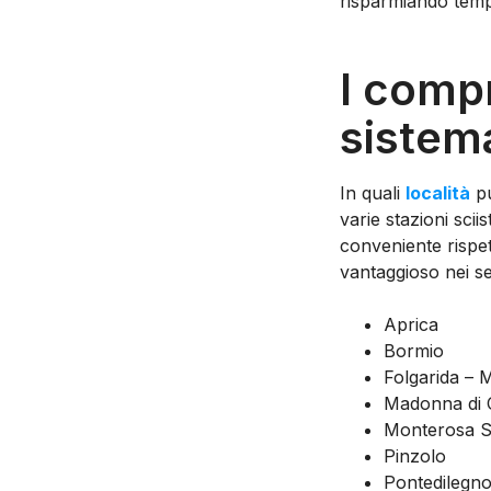
risparmiando temp
I compr
sistema
In quali
località
pu
varie stazioni sci
conveniente rispet
vantaggioso nei s
Aprica
Bormio
Folgarida – M
Madonna di 
Monterosa S
Pinzolo
Pontedilegn