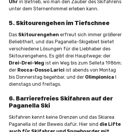
Uhr
in Betrieb, wo man den Zauber des Skifahrens
unter dem Sternenhimmel erleben kann.
5. Skitourengehen im Tiefschnee
Das
Skitourengehen
erfreut sich immer größerer
Beliebtheit, und das Paganella-Skigebiet bietet
verschiedene Lösungen für die Liebhaber des
Skitourengehens. Es gibt drei Hauptwege: der
Drei-Drei-Weg
ist ein Weg bis zum Selleta 1986m;
der
Rocca-Dosso Larici
ist abends von Montag
bis Donnerstag begehbar, und der
Olimpionica
I
dienstags und freitags.
6. Barrierefreies Skifahren auf der
Paganella Ski
Skifahren kennt keine Grenzen und das Skiarea
Paganella ist der Beweis dafür. Hier sind
die Lifte
auch für Skifahrer und Snowboarder mit