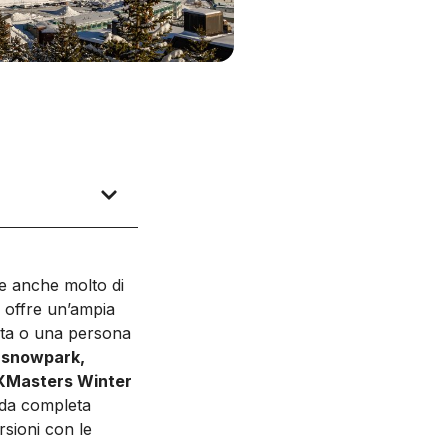
re anche molto di
a offre un’ampia
nista o una persona
lo snowpark,
05XMasters Winter
ida completa
ursioni con le