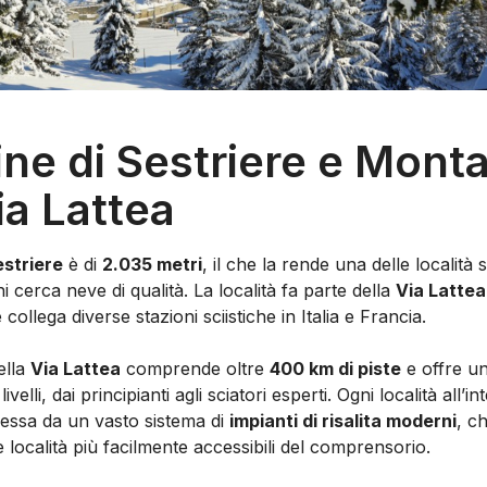
ine di Sestriere e Mont
ia Lattea
estriere
è di
2.035 metri
, il che la rende una delle località s
chi cerca neve di qualità. La località fa parte della
Via Lattea
llega diverse stazioni sciistiche in Italia e Francia.
ella
Via Lattea
comprende oltre
400 km di piste
e offre un
livelli, dai principianti agli sciatori esperti. Ogni località all’i
nessa da un vasto sistema di
impianti di risalita moderni
, c
e località più facilmente accessibili del comprensorio.