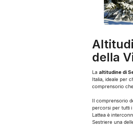
Altitud
della V
La
altitudine di S
Italia, ideale per 
comprensorio che co
Il comprensorio d
percorsi per tutti i 
Lattea è intercon
Sestriere una dell