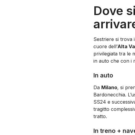
Dove si
arrivar
Sestriere si trova 
cuore dell’
Alta Va
privilegiata tra le
in auto che con i 
In auto
Da
Milano
, si pr
Bardonecchia. L’us
SS24 e successiva
tragitto compless
tratto.
In treno + nav