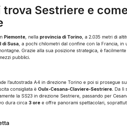
 trova Sestriere e com
e
in
Piemonte
, nella
provincia di Torino
, a 2.035 metri di alt
l di Susa
, a pochi chilometri dal confine con la Francia, in
 montagne. Grazie alla sua posizione strategica, è facilmente 
mezzi pubblici.
ende l’autostrada A4 in direzione Torino e poi si prosegue s
cita consigliata è
Oulx-Cesana-Claviere-Sestriere
. Da lì
mente la SS23 in direzione Sestriere, passando per Cesana
ivo dura circa
3 ore
e offre panorami spettacolari, soprattutt
etta