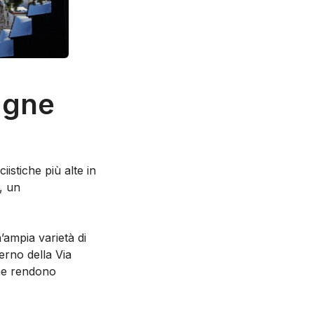
agne
ciistiche più alte in
, un
’ampia varietà di
nterno della Via
he rendono