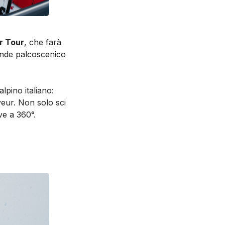
r Tour
, che farà
ande palcoscenico
lpino italiano:
eur. Non solo sci
e a 360°.