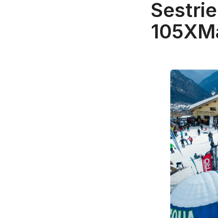
Sestrie
105XMa