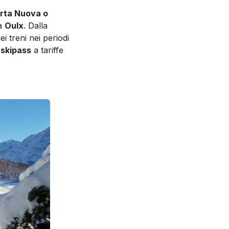
orta Nuova o
 a
Oulx
. Dalla
i treni nei periodi
 skipass
a tariffe