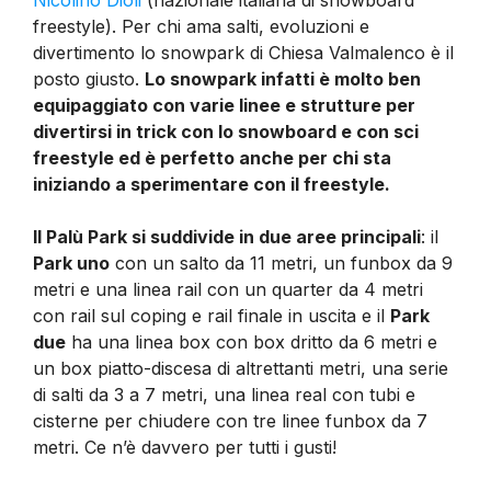
Nicolino Dioli
(nazionale italiana di snowboard
freestyle). Per chi ama salti, evoluzioni e
divertimento lo snowpark di Chiesa Valmalenco è il
posto giusto.
Lo snowpark infatti è molto ben
equipaggiato con varie linee e strutture per
divertirsi in trick con lo snowboard e con sci
freestyle ed è perfetto anche per chi sta
iniziando a sperimentare con il freestyle.
Il Palù Park si suddivide in due aree principali
: il
Park uno
con un salto da 11 metri, un funbox da 9
metri e una linea rail con un quarter da 4 metri
con rail sul coping e rail finale in uscita e il
Park
due
ha una linea box con box dritto da 6 metri e
un box piatto-discesa di altrettanti metri, una serie
di salti da 3 a 7 metri, una linea real con tubi e
cisterne per chiudere con tre linee funbox da 7
metri. Ce n’è davvero per tutti i gusti!